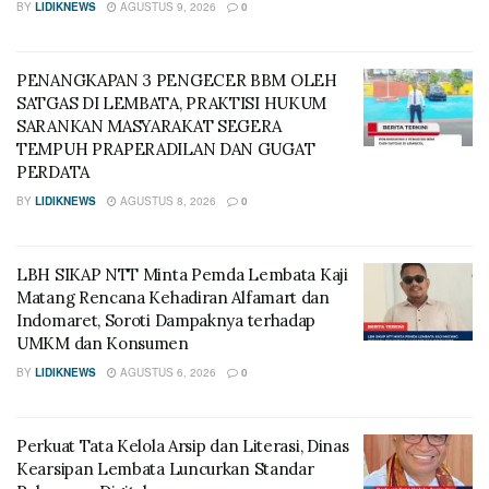
BY
LIDIKNEWS
AGUSTUS 9, 2026
0
PENANGKAPAN 3 PENGECER BBM OLEH
SATGAS DI LEMBATA, PRAKTISI HUKUM
SARANKAN MASYARAKAT SEGERA
TEMPUH PRAPERADILAN DAN GUGAT
PERDATA
BY
LIDIKNEWS
AGUSTUS 8, 2026
0
LBH SIKAP NTT Minta Pemda Lembata Kaji
Matang Rencana Kehadiran Alfamart dan
Indomaret, Soroti Dampaknya terhadap
UMKM dan Konsumen
BY
LIDIKNEWS
AGUSTUS 6, 2026
0
Perkuat Tata Kelola Arsip dan Literasi, Dinas
Kearsipan Lembata Luncurkan Standar