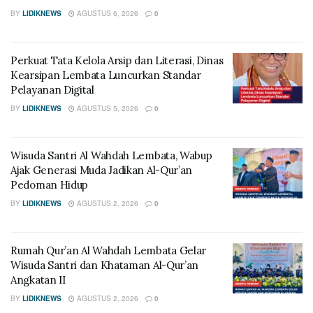
BY
LIDIKNEWS
AGUSTUS 6, 2026
0
Perkuat Tata Kelola Arsip dan Literasi, Dinas
Kearsipan Lembata Luncurkan Standar
Pelayanan Digital
BY
LIDIKNEWS
AGUSTUS 5, 2026
0
Wisuda Santri Al Wahdah Lembata, Wabup
Ajak Generasi Muda Jadikan Al-Qur’an
Pedoman Hidup
BY
LIDIKNEWS
AGUSTUS 2, 2026
0
Rumah Qur’an Al Wahdah Lembata Gelar
Wisuda Santri dan Khataman Al-Qur’an
Angkatan II
BY
LIDIKNEWS
AGUSTUS 2, 2026
0