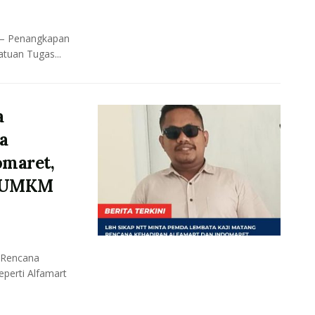
— Penangkapan
tuan Tugas...
a
a
omaret,
p UMKM
 Rencana
eperti Alfamart