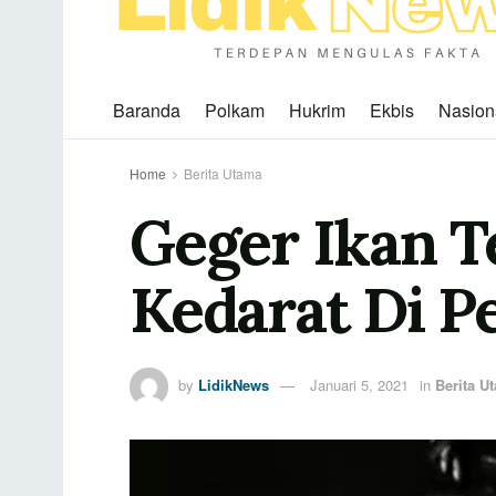
Baranda
Polkam
Hukrim
Ekbis
Nasion
Home
Berita Utama
Geger Ikan 
Kedarat Di P
by
LidikNews
Januari 5, 2021
in
Berita U