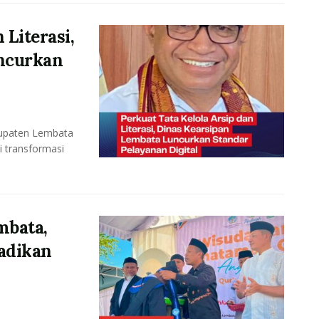
 Literasi,
ncurkan
upaten Lembata
i transformasi
mbata,
adikan