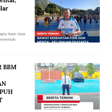
ental,
lar
apta Rutin Gelar
emerintah
R BBM
AN
MPUH
T