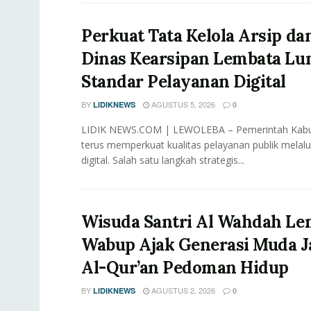
Perkuat Tata Kelola Arsip dan
Dinas Kearsipan Lembata Lu
Standar Pelayanan Digital
BY
AGUSTUS 5, 2026
LIDIKNEWS
0
LIDIK NEWS.COM | LEWOLEBA – Pemerintah Kab
terus memperkuat kualitas pelayanan publik melalu
digital. Salah satu langkah strategis...
Wisuda Santri Al Wahdah Le
Wabup Ajak Generasi Muda J
Al-Qur’an Pedoman Hidup
BY
AGUSTUS 2, 2026
LIDIKNEWS
0