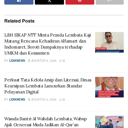
Related
Posts
LBH SIKAP NTT Minta Pemda Lembata Kaji
Matang Rencana Kehadiran Alfamart dan
Indomaret, Soroti Dampaknya terhadap
UMKM dan Konsumen
BY
LIDIKNEWS
AGUSTUS 6, 2026
0
Perkuat Tata Kelola Arsip dan Literasi, Dinas
Kearsipan Lembata Luncurkan Standar
Pelayanan Digital
BY
LIDIKNEWS
AGUSTUS 5, 2026
0
Wisuda Santri Al Wahdah Lembata, Wabup
Ajak Generasi Muda Jadikan Al-Qur’an