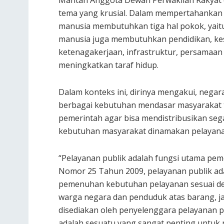
Mantan Anggota Dewan Perwakilan Rakyat (
tema yang krusial. Dalam mempertahankan a
manusia membutuhkan tiga hal pokok, yaitu
manusia juga membutuhkan pendidikan, kes
ketenagakerjaan, infrastruktur, persamaan
meningkatkan taraf hidup.
Dalam konteks ini, dirinya mengakui, neg
berbagai kebutuhan mendasar masyarakat t
pemerintah agar bisa mendistribusikan se
kebutuhan masyarakat dinamakan pelayana
“Pelayanan publik adalah fungsi utama pe
Nomor 25 Tahun 2009, pelayanan publik ad
pemenuhan kebutuhan pelayanan sesuai de
warga negara dan penduduk atas barang, ja
disediakan oleh penyelenggara pelayanan pu
adalah sesuatu yang sangat penting untuk