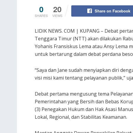
0
20
Share on Facebook
SHARES
VIEWS
LIDIK NEWS. COM | KUPANG – Debat pertam
Tenggara Timur (NTT) akan dilakukan Rabu
Yohanis Fransiskus Lema atau Ansy Lema m
untuk bertarung dalam debat perdana beso
“Saya dan Jane sudah menyiapkan diri deng
visi misi kami tentang pelayanan publik,” uj
Debat pertama mengusung tema Pelayanan P
Pemerintahan yang Bersih dan Bebas Korupsi
(3) Penegakan Hukum dan Hak Asasi Manusia (
Lokal, Regional, dan Stabilitas Keamanan.