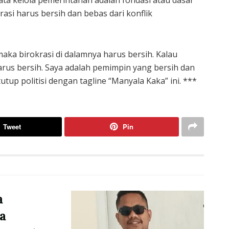
tata kelola pemerintahan adalah fondasi atau dasar
krasi harus bersih dan bebas dari konflik
aka birokrasi di dalamnya harus bersih. Kalau
rus bersih. Saya adalah pemimpin yang bersih dan
utup politisi dengan tagline “Manyala Kaka” ini. ***
Tweet
Pin
a
a