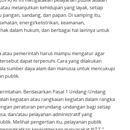
DPR) RI ini mengatakan pelayanan publik adalah
tau melanjutkan kehidupan yang layak, setiap
 pangan, sandang, dan papan. Di samping itu,
ehatan, energi/kelistrikan, keamanan,
 hak dalam hukum, dan berbagai hal lainnya untuk
ara atau pemerintah harus mampu mengatur agar
ersebut dapat terpenuhi. Cara yang dilakukan
gala sumber daya alam dan manusia untuk mencukupi
n publik.
merintahan. Berdasarkan Pasal 1 Undang-Undang
alah kegiatan atau rangkaian kegiatan dalam rangka
ngan peraturan perundang-undangan bagi setiap
sa, dan/atau pelayanan administratif yang
blik. Melihat pengertian itu, pelayanan publik
 meningkatkan kesejahteraan masyarakat NTT,”