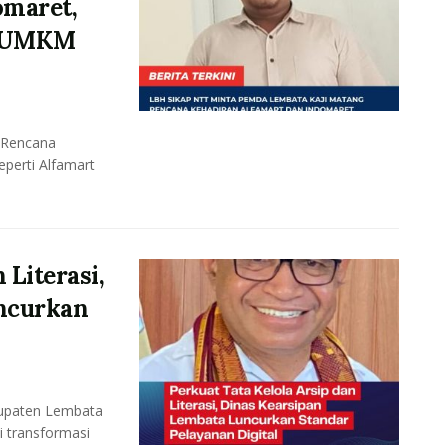
omaret,
p UMKM
 Rencana
eperti Alfamart
 Literasi,
ncurkan
upaten Lembata
i transformasi