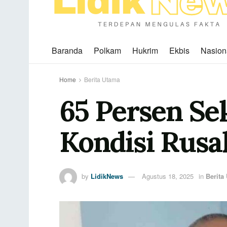
Baranda
Polkam
Hukrim
Ekbis
Nasion
Home
Berita Utama
65 Persen Se
Kondisi Rusa
by
LidikNews
Agustus 18, 2025
in
Berita