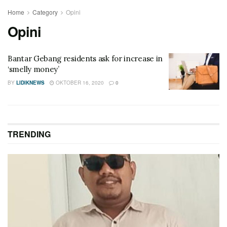
Home
Category
Opini
Opini
Bantar Gebang residents ask for increase in
‘smelly money’
BY
LIDIKNEWS
OKTOBER 16, 2020
0
TRENDING