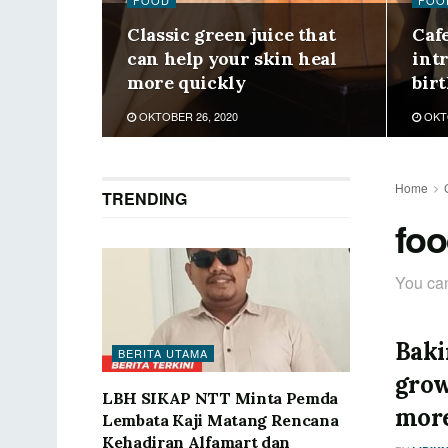
FOOD
FOO
Classic green juice that
Caf
can help your skin heal
int
more quickly
bir
OKTOBER 26, 2020
OKTO
Home
TRENDING
fo
You can
Baki
BERITA UTAMA
grow
LBH SIKAP NTT Minta Pemda
more
Lembata Kaji Matang Rencana
Kehadiran Alfamart dan