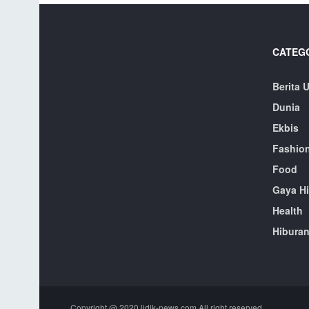
CATEG
Berita 
Dunia
Ekbis
Fashio
Food
Gaya H
Health
Hibura
Copyright @ 2020 lidik-news.com All right reserved