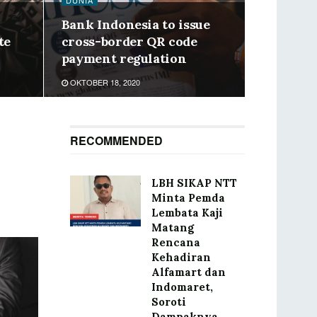
DUNIA
Bank Indonesia to issue
te
cross-border QR code
payment regulation
OKTOBER 18, 2020
RECOMMENDED
LBH SIKAP NTT
Minta Pemda
Lembata Kaji
Matang
Rencana
Kehadiran
Alfamart dan
Indomaret,
Soroti
Dampaknya