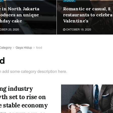
D
FOOD
e in North Jakarta
Romantic or casual, 8
roduces an unique
restaurants to celebra
thday cake
Valentine’s
BER 20, 2020
OKTOBER 19, 2020
Category
Gaya Hidup
food
od
 add some category description here.
ng industry
th set to rise on
 stable economy