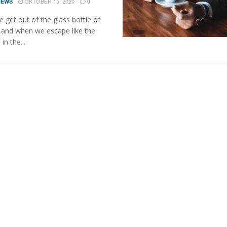
OKTOBER 15, 2020
NEWS
0
get out of the glass bottle of
 and when we escape like the
 in the...