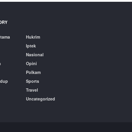
ORY
Utama
Hukrim
Iptek
Nasional
n
Opini
Polkam
idup
Sports
Travel
n
Uncategorized