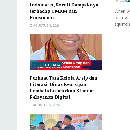
BY
LIDIK
Indomaret, Soroti Dampaknya
terhadap UMKM dan
When we 
Konsumen
our ego
squirrels
AGUSTUS 6, 2026
BERITA UTAMA
Perkuat Tata Kelola Arsip dan
Literasi, Dinas Kearsipan
Lembata Luncurkan Standar
Pelayanan Digital
AGUSTUS 5, 2026