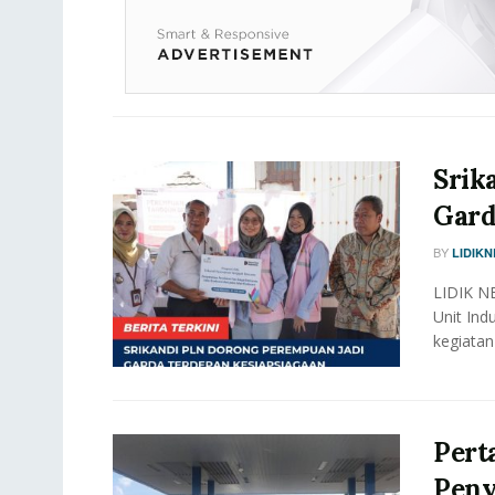
Srik
Gard
BY
LIDIK
LIDIK NE
Unit In
kegiatan
Pert
Peny