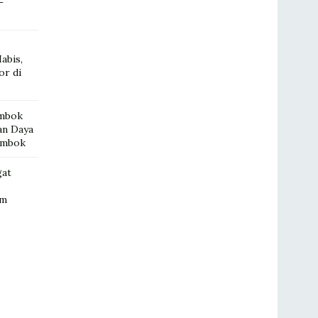
–
abis,
or di
ombok
an Daya
ombok
gat
im