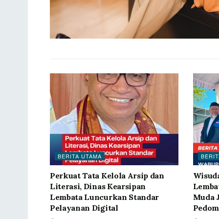
BERITA UTAMA
BERIT
Perkuat Tata Kelola Arsip dan
Wisuda
Literasi, Dinas Kearsipan
Lembat
Lembata Luncurkan Standar
Muda J
Pelayanan Digital
Pedom