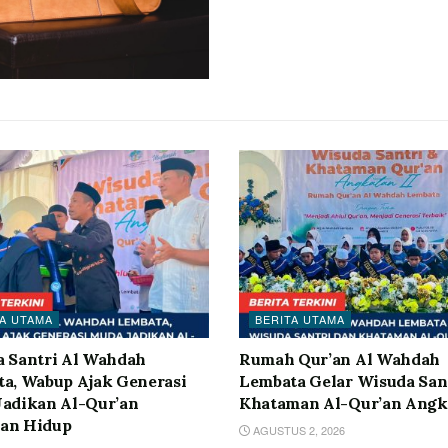
A UTAMA
BERITA UTAMA
 Santri Al Wahdah
Rumah Qur’an Al Wahdah
a, Wabup Ajak Generasi
Lembata Gelar Wisuda San
adikan Al-Qur’an
Khataman Al-Qur’an Angka
an Hidup
AGUSTUS 2, 2026