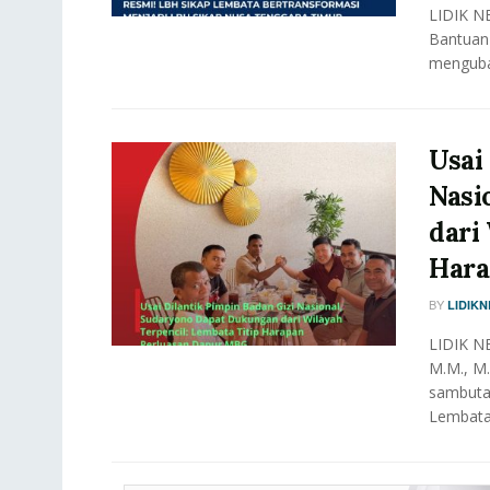
LIDIK N
Bantuan 
menguba
Usai
Nasi
dari
Hara
BY
LIDIK
LIDIK N
M.M., M.
sambutan
Lembata,