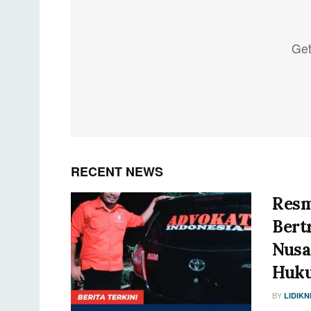
Get
RECENT NEWS
Resm
Bert
Nusa
Huku
BY
LIDIK