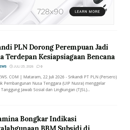
andi PLN Dorong Perempuan Jadi
a Terdepan Kesiapsiagaan Bencana
JULI 25, 2026
NEWS
0
WS. COM | Mataram, 22 Juli 2026 - Srikandi PT PLN (Persero)
duk Pembangunan Nusa Tenggara (UIP Nusra) menggelar
 Tanggung Jawab Sosial dan Lingkungan (TJSL)...
amina Bongkar Indikasi
alahgunaan BBM Subsidi di