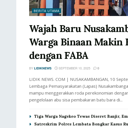
BERITA UTAMA
Wajah Baru Nusakamb
Warga Binaan Makin 
dengan FABA
BY
SEPTEMBER 10, 2025
LIDIKNEWS
0
LIDIK NEWS. COM | NUSAKAMBANGAN, 10 Septem
Lembaga Pemasyarakatan (Lapas) Nusakambangan, 
mampu menggerakkan roda perekonomian dengan k
pengelolaan abu sisa pembakaran batu bara di...
Tiga Warga Nagekeo Tewas Diseret Banjir, E
Satreskrim Polres Lembata Bongkar Kasus R