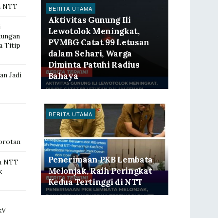
h NTT
BERITA UTAMA
Aktivitas Gunung Ili
i
Lewotolok Meningkat,
kungan
PVMBG Catat 99 Letusan
a Titip
dalam Sehari, Warga
Diminta Patuhi Radius
n Jadi
Bahaya
BERITA UTAMA
orotan
Penerimaan PKB Lembata
h NTT
Melonjak, Raih Peringkat
k
Kedua Tertinggi di NTT
kV