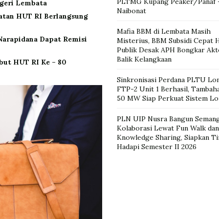
PLTMG Kupang Peaker/Panaf 
egeri Lembata
Naibonat
gatan HUT RI Berlangsung
Mafia BBM di Lembata Masih
 Narapidana Dapat Remisi
Misterius, BBM Subsidi Cepat H
Publik Desak APH Bongkar Akt
Balik Kelangkaan
ut HUT RI Ke – 80
Sinkronisasi Perdana PLTU L
FTP-2 Unit 1 Berhasil, Tambah
50 MW Siap Perkuat Sistem L
PLN UIP Nusra Bangun Seman
Kolaborasi Lewat Fun Walk dan
Knowledge Sharing, Siapkan T
Hadapi Semester II 2026