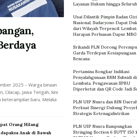
Layanan Hukum hingga Seluru
Usai Dilantik Pimpin Badan Giz
Nasional, Sudaryono Dapat Du
angan,
dari Wilayah Terpencil: Lembat
Harapan Perluasan Dapur MBG
Berdaya
Srikandi PLN Dorong Perempua
Garda Terdepan Kesiapsiagaan
Bencana
Pertamina Bongkar Indikasi
Penyalahgunaan BBM Subsidi di
Lembata, Pengawasan SPBU
ber 2025 – Warga binaan
Diperketat dan QR Code Jadi S
Cilacap, Jawa Tengah, kini
eterampilan baru. Melalui
PLN UIP Nusra dan BIN Daera
Perkuat Sinergi Dukung Proye
Strategis Ketenagalistrikan
mpat Orang Hilang
PLN UIP Nusra Rampungkan
Stringing Section 6 SUTT 150 
udapaksa Anak di Bawah