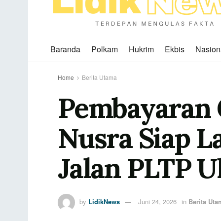
Baranda
Polkam
Hukrim
Ekbis
Nasion
Home
Berita Utama
Pembayaran 
Nusra Siap 
Jalan PLTP U
by
LidikNews
Juni 24, 2026
in
Berita Uta