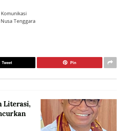
n Komunikasi
n Nusa Tenggara
Tweet
Pin
 Literasi,
ncurkan