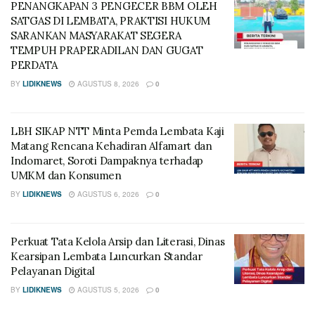
PENANGKAPAN 3 PENGECER BBM OLEH
SATGAS DI LEMBATA, PRAKTISI HUKUM
SARANKAN MASYARAKAT SEGERA
TEMPUH PRAPERADILAN DAN GUGAT
PERDATA
BY
LIDIKNEWS
AGUSTUS 8, 2026
0
LBH SIKAP NTT Minta Pemda Lembata Kaji
Matang Rencana Kehadiran Alfamart dan
Indomaret, Soroti Dampaknya terhadap
UMKM dan Konsumen
BY
LIDIKNEWS
AGUSTUS 6, 2026
0
Perkuat Tata Kelola Arsip dan Literasi, Dinas
Kearsipan Lembata Luncurkan Standar
Pelayanan Digital
BY
LIDIKNEWS
AGUSTUS 5, 2026
0